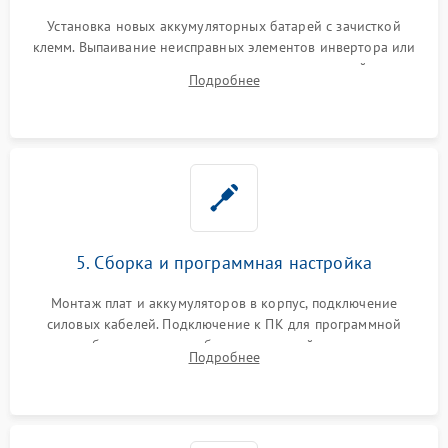
Установка новых аккумуляторных батарей с зачисткой
клемм. Выпаивание неисправных элементов инвертора или
цепи зарядки и монтаж новых радиодеталей.
Подробнее
Восстановление поврежденных токоведущих дорожек и
замена реле.
5. Сборка и программная настройка
Монтаж плат и аккумуляторов в корпус, подключение
силовых кабелей. Подключение к ПК для программной
калибровки констант батареи, настройки порогов
Подробнее
срабатывания AVR и сброса счетчиков старения АКБ.