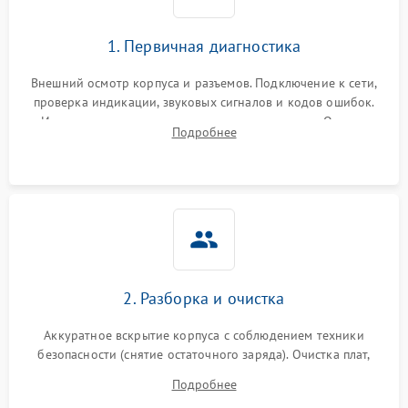
1. Первичная диагностика
Внешний осмотр корпуса и разъемов. Подключение к сети,
проверка индикации, звуковых сигналов и кодов ошибок.
Измерение входного и выходного напряжения. Оценка
Подробнее
реакции ИБП на отключение основного питания без
нагрузки.
2. Разборка и очистка
Аккуратное вскрытие корпуса с соблюдением техники
безопасности (снятие остаточного заряда). Очистка плат,
радиаторов и кулеров от пыли с помощью сжатого воздуха
Подробнее
и кистей для предотвращения перегрева и замыканий.