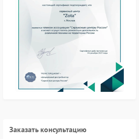
Что можно сделать
самостоятельно
Прежде чем планировать ремонт Zota, попробуйте
выполнить следующие действия:
Убедитесь, что бесперебойник установлен на
ровной и устойчивой поверхности.
Проверьте, все ли ножки или амортизаторы
надежно закреплены и не повреждены.
Очистите вентиляционные решетки и корпус от
пыли — иногда скопление грязи нарушает баланс.
Отключите ИБП от сети и слегка покачайте корпус —
прислушайтесь, нет ли внутри незакрепленных
деталей.
Обращение в сервисный центр
Если вибрация сохраняется, обратитесь в
сервисный центр Zota. Специалисты проведут
диагностику: проверят балансировку вентиляторов,
Заказать консультацию
состояние подшипников, крепление внутренних
компонентов и работу преобразователей. При