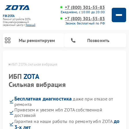
+7 (800) 301-55-83
Ежедневно, с 10:00 до 20:00
FIX-ZOTA
+7 (800) 301-55-83
Ремонт устройств ZOTA
Специализированный
Звонок бесплатный по РФ
cервисный центр г.
Грозный
Мы ремонтируем
Позвонить
озном
ИБП ZOTA сильная вибрация
ИБП
ZOTA
Сильная вибрация
Бесплатная диагностика
даже при отказе от
ремонта
Привезем и увезем ибп ZOTA собственной
доставкой
до
Гарантия на наши работы по ремонту ибп ZOTA
3-х лет