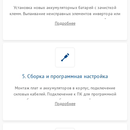
Установка новых аккумуляторных батарей с зачисткой
клемм. Выпаивание неисправных элементов инвертора или
цепи зарядки и монтаж новых радиодеталей.
Подробнее
Восстановление поврежденных токоведущих дорожек и
замена реле.
5. Сборка и программная настройка
Монтаж плат и аккумуляторов в корпус, подключение
силовых кабелей. Подключение к ПК для программной
калибровки констант батареи, настройки порогов
Подробнее
срабатывания AVR и сброса счетчиков старения АКБ.