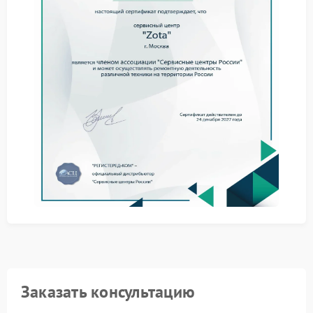
Подобная проблема возникает по нескольким
причинам:
износ аккумулятора;
нарушение соединений внутри;
неисправность контроллера;
перегрузки в процессе эксплуатации.
Даже один из этих факторов способен лишить
устройство автономности.
Практические советы
При выявлении проблемы стоит снизить нагрузку и
временно не использовать устройство в
ответственных задачах. Важно не пытаться
самостоятельно вмешиваться во внутренние
элементы без опыта. Это поможет избежать
дополнительных повреждений.
Решение через специалистов
Заказать консультацию
Качественный ремонт Zota предполагает замену
аккумулятора или других элементов, отвечающих за