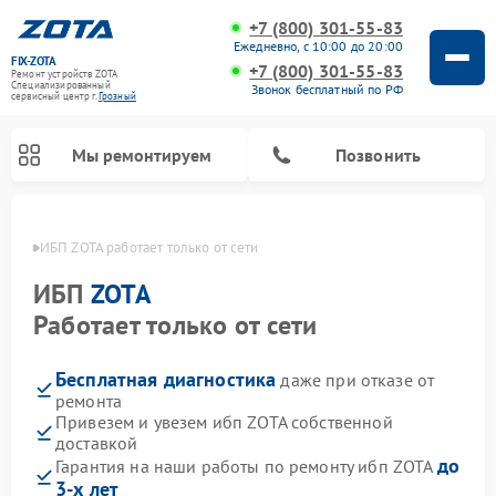
+7 (800) 301-55-83
Ежедневно, с 10:00 до 20:00
FIX-ZOTA
+7 (800) 301-55-83
Ремонт устройств ZOTA
Специализированный
Звонок бесплатный по РФ
cервисный центр г.
Грозный
Мы ремонтируем
Позвонить
озном
ИБП ZOTA работает только от сети
ИБП
ZOTA
Работает только от сети
Бесплатная диагностика
даже при отказе от
ремонта
Привезем и увезем ибп ZOTA собственной
доставкой
до
Гарантия на наши работы по ремонту ибп ZOTA
3-х лет