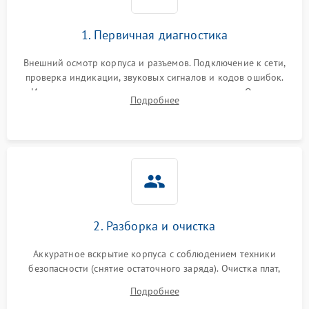
1. Первичная диагностика
Внешний осмотр корпуса и разъемов. Подключение к сети,
проверка индикации, звуковых сигналов и кодов ошибок.
Измерение входного и выходного напряжения. Оценка
Подробнее
реакции ИБП на отключение основного питания без
нагрузки.
2. Разборка и очистка
Аккуратное вскрытие корпуса с соблюдением техники
безопасности (снятие остаточного заряда). Очистка плат,
радиаторов и кулеров от пыли с помощью сжатого воздуха
Подробнее
и кистей для предотвращения перегрева и замыканий.