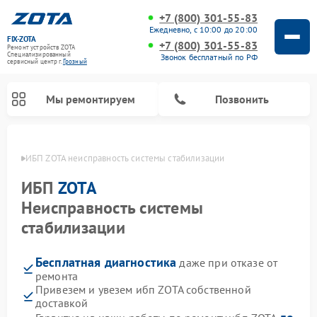
+7 (800) 301-55-83
Ежедневно, с 10:00 до 20:00
FIX-ZOTA
+7 (800) 301-55-83
Ремонт устройств ZOTA
Специализированный
Звонок бесплатный по РФ
cервисный центр г.
Грозный
Мы ремонтируем
Позвонить
озном
ИБП ZOTA неисправность системы стабилизации
ИБП
ZOTA
Неисправность системы
стабилизации
Бесплатная диагностика
даже при отказе от
ремонта
Привезем и увезем ибп ZOTA собственной
доставкой