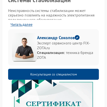
Неисправность системы стабилизации может
серьезно повлиять на надежность электропитания
подключенного оборудования.
Читать далее
Признаки неполадки
Александр Соколов
Обратите внимание на следующие проявления
Эксперт сервисного центр FIX-
неисправности:
ZOTA.ru
Специализация:
техника бренда
резкие скачки выходного напряжения;
частое переключение между режимами работы;
ZOTA
нестабильное поведение индикаторов на панели
управления;
посторонние звуки (гудение, треск) во время
Консультация со специалистом
работы устройства.
Что предпринять при
обнаружении симптомов
Если вы заметили признаки сбоя в работе системы