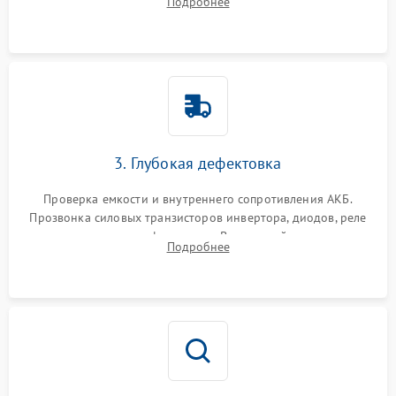
Подробнее
и кистей для предотвращения перегрева и замыканий.
3. Глубокая дефектовка
Проверка емкости и внутреннего сопротивления АКБ.
Прозвонка силовых транзисторов инвертора, диодов, реле
переключения и трансформатора. Визуальный поиск вздутых
Подробнее
конденсаторов и прогаров на печатной плате.