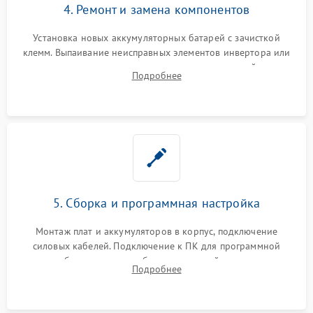
4. Ремонт и замена компонентов
Установка новых аккумуляторных батарей с зачисткой
клемм. Выпаивание неисправных элементов инвертора или
цепи зарядки и монтаж новых радиодеталей.
Подробнее
Восстановление поврежденных токоведущих дорожек и
замена реле.
5. Сборка и программная настройка
Монтаж плат и аккумуляторов в корпус, подключение
силовых кабелей. Подключение к ПК для программной
калибровки констант батареи, настройки порогов
Подробнее
срабатывания AVR и сброса счетчиков старения АКБ.