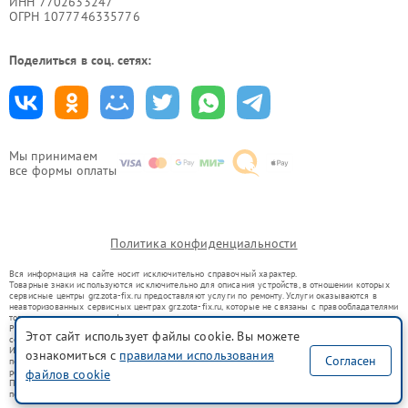
ИНН 7702633247
ОГРН 1077746335776
Поделиться в соц. сетях:
Мы принимаем
все формы оплаты
Политика конфиденциальности
Вся информация на сайте носит исключительно справочный характер.
Товарные знаки используются исключительно для описания устройств, в отношении которых
сервисные центры grz.zota-fix.ru предоставляют услуги по ремонту. Услуги оказываются в
неавторизованных сервисных центрах grz.zota-fix.ru, которые не связаны с правообладателями
товарных знаков или их официальными представителями.
Ремонт осуществляется для устройств, уже введенных в гражданский оборот в соответствии
Этот сайт использует файлы cookie. Вы можете
со статьей 1487 ГК РФ.
Использование товарных знаков не преследует цели индивидуализации услуг или введения
ознакомиться с
правилами использования
Согласен
потребителей в заблуждение, а служит для информирования о предоставляемых услугах по
ремонту техники указанных брендов.
файлов cookie
Представленная на сайте информация не является публичной офертой, определяемой
положениями Статьи 437(2) Гражданского кодекса РФ