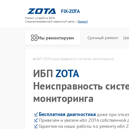
FIX-ZOTA
Ремонт устройств ZOTA
Специализированный cервисный центр г.
Грозный
Мы ремонтируем
Срочный ремонт
Це
 ибп ZOTA в Грозном
ИБП ZOTA неисправность системы мониторинга
ИБП
ZOTA
Неисправность сист
мониторинга
Бесплатная диагностика
даже при отказ
Привезем и увезем ибп ZOTA собственной 
Гарантия на наши работы по ремонту ибп 