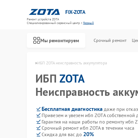
FIX-ZOTA
Ремонт устройств ZOTA
Специализированный cервисный центр г.
Грозный
Мы ремонтируем
Срочный ремонт
Це
 ибп ZOTA в Грозном
ИБП ZOTA неисправность аккумулятора
ИБП
ZOTA
Неисправность акку
Бесплатная диагностика
даже при отказ
Привезем и увезем ибп ZOTA собственной 
Гарантия на наши работы по ремонту ибп 
Срочный ремонт ибп ZOTA в течении часа
20%
Скидка для вас до