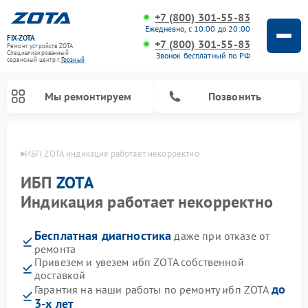
+7 (800) 301-55-83
Ежедневно, с 10:00 до 20:00
FIX-ZOTA
+7 (800) 301-55-83
Ремонт устройств ZOTA
Специализированный
Звонок бесплатный по РФ
cервисный центр г.
Грозный
Мы ремонтируем
Позвонить
озном
ИБП ZOTA индикация работает некорректно
ИБП
ZOTA
Индикация работает некорректно
Бесплатная диагностика
даже при отказе от
ремонта
Привезем и увезем ибп ZOTA собственной
доставкой
до
Гарантия на наши работы по ремонту ибп ZOTA
3-х лет