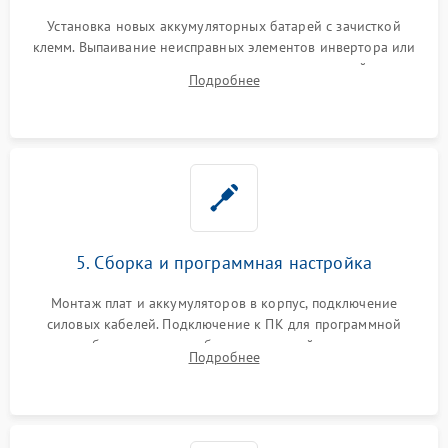
Установка новых аккумуляторных батарей с зачисткой
клемм. Выпаивание неисправных элементов инвертора или
цепи зарядки и монтаж новых радиодеталей.
Подробнее
Восстановление поврежденных токоведущих дорожек и
замена реле.
5. Сборка и программная настройка
Монтаж плат и аккумуляторов в корпус, подключение
силовых кабелей. Подключение к ПК для программной
калибровки констант батареи, настройки порогов
Подробнее
срабатывания AVR и сброса счетчиков старения АКБ.