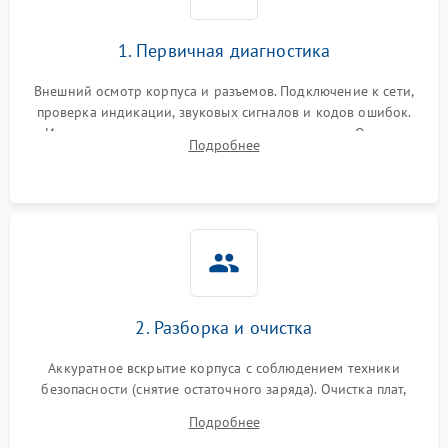
1. Первичная диагностика
Внешний осмотр корпуса и разъемов. Подключение к сети,
проверка индикации, звуковых сигналов и кодов ошибок.
Измерение входного и выходного напряжения. Оценка
Подробнее
реакции ИБП на отключение основного питания без
нагрузки.
2. Разборка и очистка
Аккуратное вскрытие корпуса с соблюдением техники
безопасности (снятие остаточного заряда). Очистка плат,
радиаторов и кулеров от пыли с помощью сжатого воздуха
Подробнее
и кистей для предотвращения перегрева и замыканий.